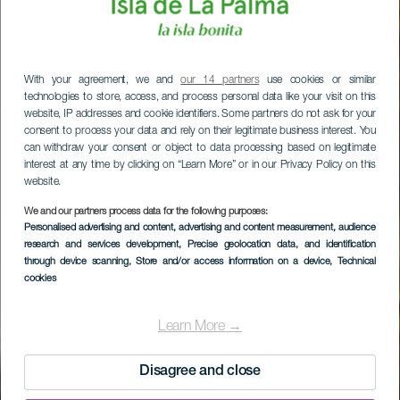
With your agreement, we and
our 14 partners
use cookies or similar
technologies to store, access, and process personal data like your visit on this
website, IP addresses and cookie identifiers. Some partners do not ask for your
consent to process your data and rely on their legitimate business interest. You
can withdraw your consent or object to data processing based on legitimate
interest at any time by clicking on “Learn More” or in our Privacy Policy on this
website.
We and our partners process data for the following purposes:
Personalised advertising and content, advertising and content measurement, audience
research and services development
, Precise geolocation data, and identification
through device scanning
, Store and/or access information on a device
, Technical
cookies
Learn More →
Disagree and close