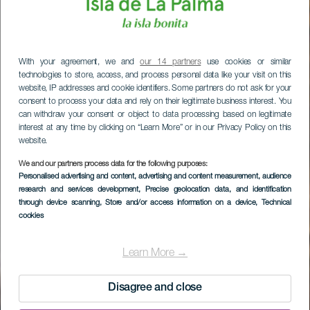
With your agreement, we and
our 14 partners
use cookies or similar
technologies to store, access, and process personal data like your visit on this
website, IP addresses and cookie identifiers. Some partners do not ask for your
consent to process your data and rely on their legitimate business interest. You
can withdraw your consent or object to data processing based on legitimate
interest at any time by clicking on “Learn More” or in our Privacy Policy on this
website.
We and our partners process data for the following purposes:
Personalised advertising and content, advertising and content measurement, audience
research and services development
, Precise geolocation data, and identification
through device scanning
, Store and/or access information on a device
, Technical
cookies
Learn More →
Disagree and close