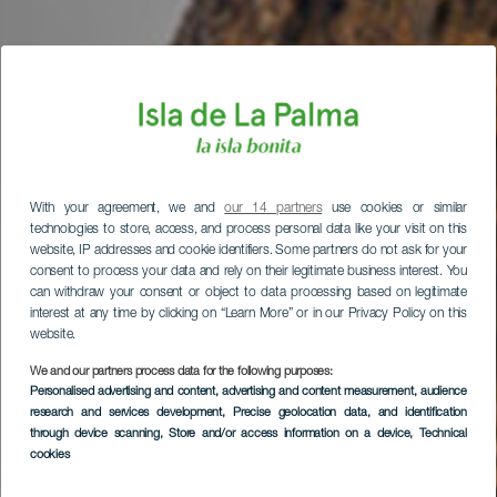
With your agreement, we and
our 14 partners
use cookies or similar
technologies to store, access, and process personal data like your visit on this
website, IP addresses and cookie identifiers. Some partners do not ask for your
consent to process your data and rely on their legitimate business interest. You
can withdraw your consent or object to data processing based on legitimate
interest at any time by clicking on “Learn More” or in our Privacy Policy on this
website.
We and our partners process data for the following purposes:
Personalised advertising and content, advertising and content measurement, audience
research and services development
, Precise geolocation data, and identification
through device scanning
, Store and/or access information on a device
, Technical
cookies