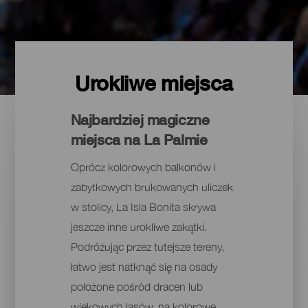
Urokliwe miejsca
Najbardziej magiczne
miejsca na La Palmie
Oprócz kolorowych balkonów i
zabytkowych brukowanych uliczek
w stolicy, La Isla Bonita skrywa
jeszcze inne urokliwe zakątki.
Podróżując przez tutejsze tereny,
łatwo jest natknąć się na osady
położone pośród dracen lub
wiekowych lasów, na kolorowe