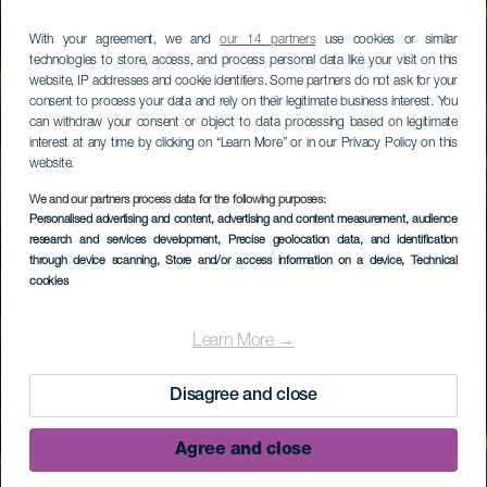
With your agreement, we and
our 14 partners
use cookies or similar
technologies to store, access, and process personal data like your visit on this
website, IP addresses and cookie identifiers. Some partners do not ask for your
consent to process your data and rely on their legitimate business interest. You
can withdraw your consent or object to data processing based on legitimate
interest at any time by clicking on “Learn More” or in our Privacy Policy on this
website.
We and our partners process data for the following purposes:
Personalised advertising and content, advertising and content measurement, audience
research and services development
, Precise geolocation data, and identification
through device scanning
, Store and/or access information on a device
, Technical
cookies
Learn More →
Disagree and close
Agree and close