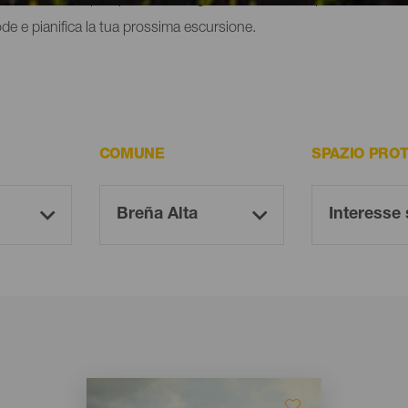
de e pianifica la tua prossima escursione.
COMUNE
SPAZIO PRO
Imagen
Imagen
Listado