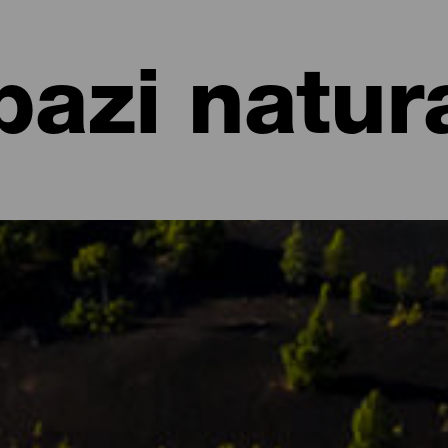
pazi natura
li di La Palma
nita è la sua natura esuberante, ricca di contrasti e sfumature. Di
si ecosistemi che ospitano una flora e una fauna uniche. Tra gli sp
i Naturali, spazi protetti e luoghi di interesse sia per i turisti che p