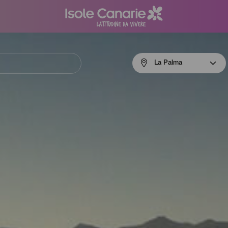
Menú
La Palma
navigation
La
Palma