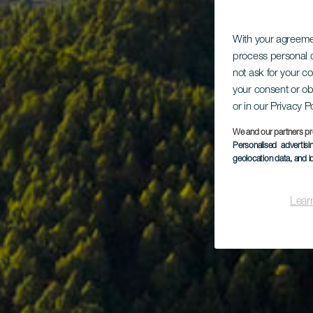
With your agreem
process personal d
not ask for your c
your consent or ob
or in our Privacy P
We and our partners pr
Personalised advertis
geolocation data, and i
Lear