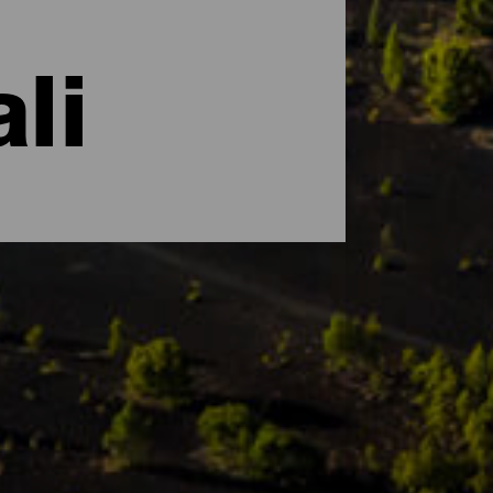
li
chiarata dall'UNESCO Riserva della Biosfera
azi naturali che si possono ammirare
er gli scienziati. Scopri le principali aree