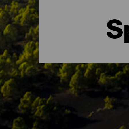
S
Le principali aree natura
Se c'è una cosa che caratterizza l'Isla Bo
nella sua interezza, La Palma ospita diver
sull'isola ci sono Parchi, Riserve e Monument