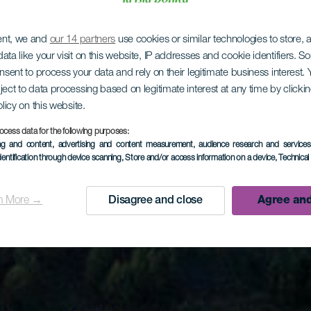
ent, we and
our 14 partners
use cookies or similar technologies to store,
ata like your visit on this website, IP addresses and cookie identifiers. 
onsent to process your data and rely on their legitimate business interest
ject to data processing based on legitimate interest at any time by click
olicy on this website.
ocess data for the following purposes:
ing and content, advertising and content measurement, audience research and service
dentification through device scanning
, Store and/or access information on a device
, Technica
n More →
Disagree and close
Agree and