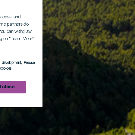
 access, and
Some partners do
. You can withdraw
ing on “Learn More”
s development
, Precise
l cookies
 close