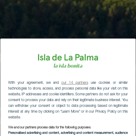
With your agreement, we and
our 14 partners
use cookies or similar
technologies to store, access, and process personal data like your visit on this
website, IP addresses and cookie identifiers. Some partners do not ask for your
consent to process your data and rely on their legitimate business interest. You
can withdraw your consent or object to data processing based on legitimate
interest at any time by clicking on “Learn More” or in our Privacy Policy on this
website.
We and our partners process data for the following purposes:
Personalised advertising and content, advertising and content measurement, audience