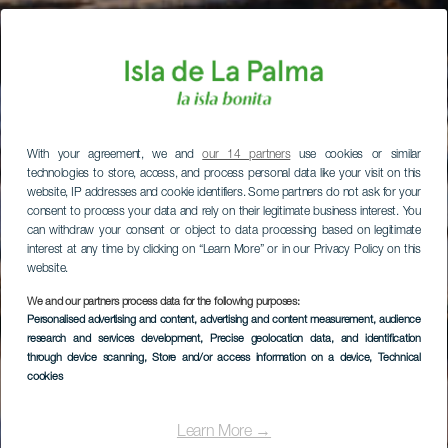
With your agreement, we and
our 14 partners
use cookies or similar
technologies to store, access, and process personal data like your visit on this
website, IP addresses and cookie identifiers. Some partners do not ask for your
consent to process your data and rely on their legitimate business interest. You
can withdraw your consent or object to data processing based on legitimate
interest at any time by clicking on “Learn More” or in our Privacy Policy on this
website.
We and our partners process data for the following purposes:
Personalised advertising and content, advertising and content measurement, audience
research and services development
, Precise geolocation data, and identification
through device scanning
, Store and/or access information on a device
, Technical
cookies
Learn More →