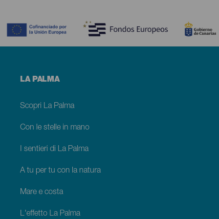
Contenido
Menú
LA PALMA
footer
La
Palma
Scopri La Palma
Con le stelle in mano
I sentieri di La Palma
A tu per tu con la natura
Mare e costa
L'effetto La Palma