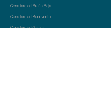
Cosa fare ad Breña Baja
Cosa fare ad Barlovento
Cosa fare ad Garafia
Cosa fare ad Los Llanos de Aridane
Cosa fare ad Puntagorda
Cosa fare ad San Andrés y Sauces
Cosa fare ad Tijarafe
Cosa fare ad Villa de Mazo