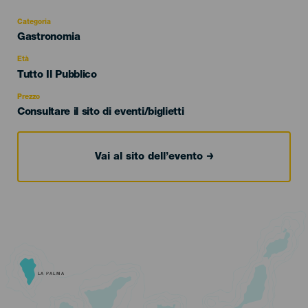
Categoria
Categoría
Gastronomia
del
evento
Età
Edad
Tutto Il Pubblico
Recomendada
Prezzo
Consultare il sito di eventi/biglietti
Vai al sito dell’evento
LA PALMA