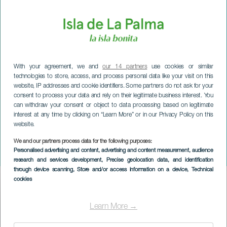
With your agreement, we and
our 14 partners
use cookies or similar
technologies to store, access, and process personal data like your visit on this
website, IP addresses and cookie identifiers. Some partners do not ask for your
consent to process your data and rely on their legitimate business interest. You
can withdraw your consent or object to data processing based on legitimate
interest at any time by clicking on “Learn More” or in our Privacy Policy on this
website.
We and our partners process data for the following purposes:
LA PALMA
Personalised advertising and content, advertising and content measurement, audience
La magia del formaggio
research and services development
, Precise geolocation data, and identification
through device scanning
, Store and/or access information on a device
, Technical
cookies
Imagen
Listado
Learn More →