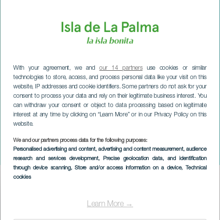
With your agreement, we and
our 14 partners
use cookies or similar
technologies to store, access, and process personal data like your visit on this
website, IP addresses and cookie identifiers. Some partners do not ask for your
consent to process your data and rely on their legitimate business interest. You
can withdraw your consent or object to data processing based on legitimate
interest at any time by clicking on “Learn More” or in our Privacy Policy on this
website.
We and our partners process data for the following purposes:
LA PALMA
Personalised advertising and content, advertising and content measurement, audience
Magien ved ost
research and services development
, Precise geolocation data, and identification
through device scanning
, Store and/or access information on a device
, Technical
cookies
Imagen
Listado
Learn More →