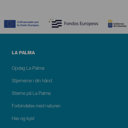
Contenido
Menú
LA PALMA
footer
La
Palma
Opdag La Palma
Stjernerne i din hånd
Stierne på La Palma
Forbindelse med naturen
Hav og kyst