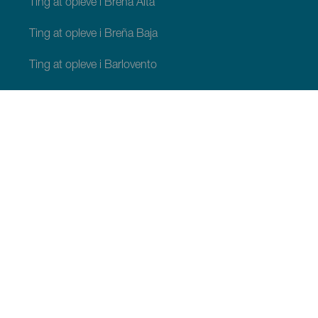
Ting at opleve i Breña Alta
Ting at opleve i Breña Baja
Ting at opleve i Barlovento
Ting at opleve i Garafía
Ting at opleve i Los Llanos de Aridane
Ting at opleve i Puntagorda
Ting at opleve i San Andrés y Sauces
Ting at opleve i Tijarafe
Ting at opleve i Villa de Mazo