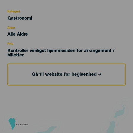
Kategori
Categoría
Gastronomi
del
evento
Alder
Edad
Alle Aldre
Recomendada
Pris
Kontroller venligst hjemmesiden for arrangement /
billetter
Gå til website for begivenhed
LA PALMA