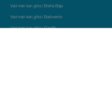
Vad man kan göra i Breña Baja
Vad man kan göra i Barlovento
Vad man kan göra i Garafía
Vad man kan göra i Los Llanos de Aridane
Vad man kan göra i Puntagorda
Vad man kan göra i San Andrés y Sauces
Vad man kan göra i Tijarafe
Vad man kan göra i Villa de Mazo