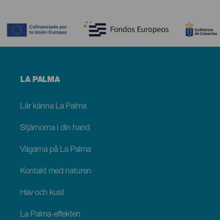
Contenido
Menú
LA PALMA
footer
La
Palma
Lär känna La Palma
Stjärnorna i din hand
Vägarna på La Palma
Kontakt med naturen
Hav och kust
La Palma-effekten