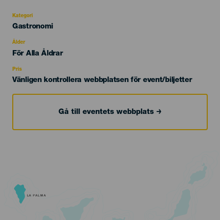
Kategori
Categoría
Gastronomi
del
evento
Ålder
Edad
För Alla Åldrar
Recomendada
Pris
Vänligen kontrollera webbplatsen för event/biljetter
Gå till eventets webbplats
LA PALMA