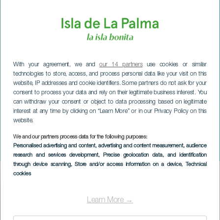
With your agreement, we and
our 14 partners
use cookies or similar
technologies to store, access, and process personal data like your visit on this
website, IP addresses and cookie identifiers. Some partners do not ask for your
consent to process your data and rely on their legitimate business interest. You
can withdraw your consent or object to data processing based on legitimate
interest at any time by clicking on “Learn More” or in our Privacy Policy on this
website.
We and our partners process data for the following purposes:
LA PALMA
Personalised advertising and content, advertising and content measurement, audience
Ostens magi
research and services development
, Precise geolocation data, and identification
through device scanning
, Store and/or access information on a device
, Technical
cookies
Imagen
Listado
Learn More →