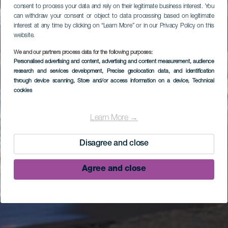
consent to process your data and rely on their legitimate business interest. You
can withdraw your consent or object to data processing based on legitimate
interest at any time by clicking on “Learn More” or in our Privacy Policy on this
website.
We and our partners process data for the following purposes:
Personalised advertising and content, advertising and content measurement, audience
research and services development
, Precise geolocation data, and identification
through device scanning
, Store and/or access information on a device
, Technical
cookies
Learn More →
Disagree and close
Agree and close