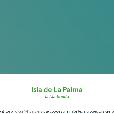
ent, we and
our 14 partners
use cookies or similar technologies to store,