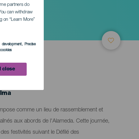
Some partners do
. You can withdraw
ing on “Learn More”
s development
, Precise
l cookies
 close
alma
'impose comme un lieu de rassemblement et
s aînés aux abords de l'Alameda. Cette journée,
 des festivités suivant le Défilé des