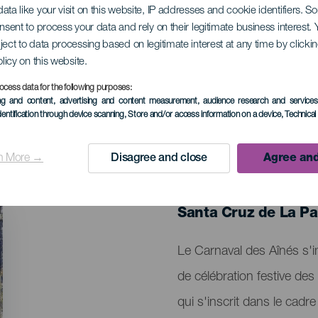
ata like your visit on this website, IP addresses and cookie identifiers. 
onsent to process your data and rely on their legitimate business interest
ject to data processing based on legitimate interest at any time by click
des aînés
olicy on this website.
ocess data for the following purposes:
ing and content, advertising and content measurement, audience research and service
dentification through device scanning
, Store and/or access information on a device
, Technica
n More →
Disagree and close
Agree and
ÉVÉNEMENT PASSÉ
14 February 2026
Localidad
Santa Cruz de La P
Descripción
Le Carnaval des Aînés s
del
de célébration festive de
evento
qui s'inscrit dans le cadre