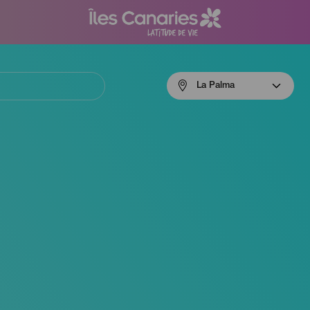
Menú
La Palma
navigation
La
Palma