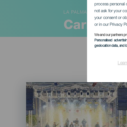
process personal d
not ask for your c
LA PALMA
your consent or ob
Carnaval 
or in our Privacy P
We and our partners pr
Personalised advertis
geolocation data, and i
Lear
Imagen
Listado