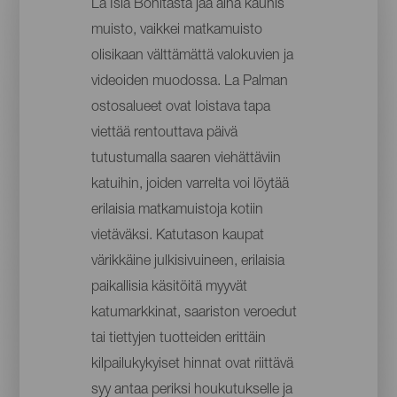
La Isla Bonitasta jää aina kaunis
muisto, vaikkei matkamuisto
olisikaan välttämättä valokuvien ja
videoiden muodossa. La Palman
ostosalueet ovat loistava tapa
viettää rentouttava päivä
tutustumalla saaren viehättäviin
katuihin, joiden varrelta voi löytää
erilaisia matkamuistoja kotiin
vietäväksi. Katutason kaupat
värikkäine julkisivuineen, erilaisia
paikallisia käsitöitä myyvät
katumarkkinat, saariston veroedut
tai tiettyjen tuotteiden erittäin
kilpailukykyiset hinnat ovat riittävä
syy antaa periksi houkutukselle ja