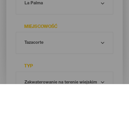
MIEJSCOWOŚĆ
TYP
Oh! There is no results ...