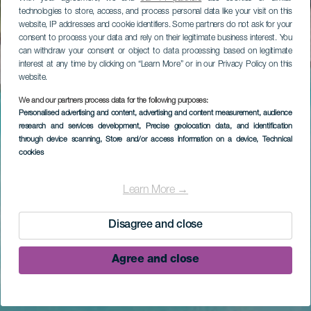
technologies to store, access, and process personal data like your visit on this
website, IP addresses and cookie identifiers. Some partners do not ask for your
consent to process your data and rely on their legitimate business interest. You
can withdraw your consent or object to data processing based on legitimate
interest at any time by clicking on “Learn More” or in our Privacy Policy on this
website.
We and our partners process data for the following purposes:
Personalised advertising and content, advertising and content measurement, audience
research and services development
, Precise geolocation data, and identification
through device scanning
, Store and/or access information on a device
, Technical
cookies
Learn More →
Disagree and close
Agree and close