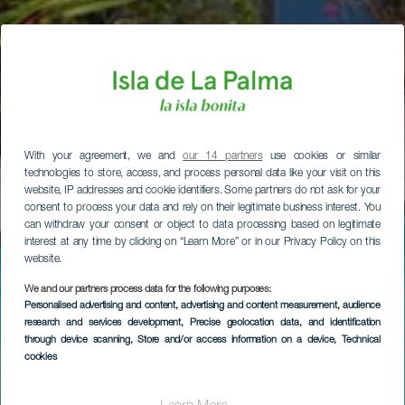
With your agreement, we and
our 14 partners
use cookies or similar
technologies to store, access, and process personal data like your visit on this
website, IP addresses and cookie identifiers. Some partners do not ask for your
consent to process your data and rely on their legitimate business interest. You
can withdraw your consent or object to data processing based on legitimate
interest at any time by clicking on “Learn More” or in our Privacy Policy on this
website.
We and our partners process data for the following purposes:
Personalised advertising and content, advertising and content measurement, audience
research and services development
, Precise geolocation data, and identification
through device scanning
, Store and/or access information on a device
, Technical
cookies