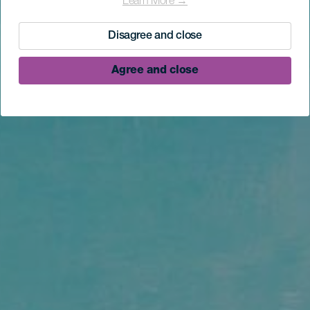
Learn More →
Disagree and close
Agree and close