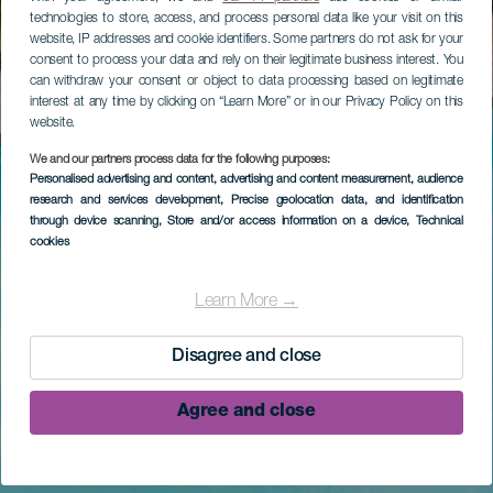
technologies to store, access, and process personal data like your visit on this
website, IP addresses and cookie identifiers. Some partners do not ask for your
consent to process your data and rely on their legitimate business interest. You
can withdraw your consent or object to data processing based on legitimate
interest at any time by clicking on “Learn More” or in our Privacy Policy on this
website.
We and our partners process data for the following purposes:
Personalised advertising and content, advertising and content measurement, audience
research and services development
, Precise geolocation data, and identification
through device scanning
, Store and/or access information on a device
, Technical
cookies
Learn More →
Disagree and close
Agree and close