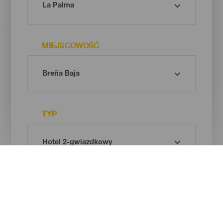
MIEJSCOWOŚĆ
TYP
Oh! There is no results ...