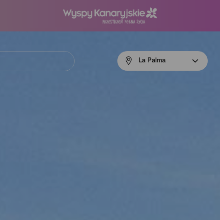
Menú
La Palma
navigation
La
Palma