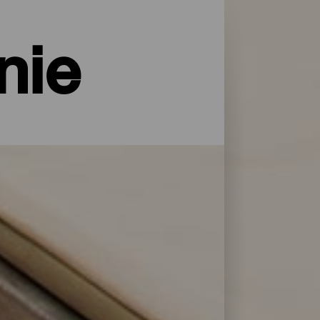
nie
rodą i z wszelkimi usługami i
sty. Znajdź idealne rozwiązanie, aby
jąc z naszej listy najlepszych obiektów