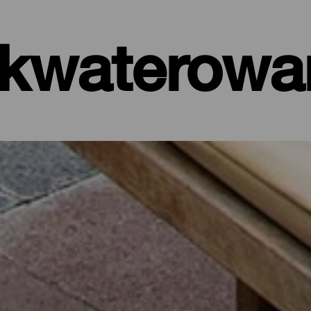
kwaterowa
ele, apartamenty…
t nad samym morzem, czy też malowniczy hotel otoczony dziką przy
 km² La Palma oferuje rozmaite opcje wypoczynku dla każdego tury
a wyspy lub by oderwać się od codzienności na kilka dni, korzysta