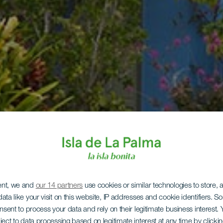
ent, we and
our 14 partners
use cookies or similar technologies to store,
ata like your visit on this website, IP addresses and cookie identifiers. 
onsent to process your data and rely on their legitimate business interest
ject to data processing based on legitimate interest at any time by click