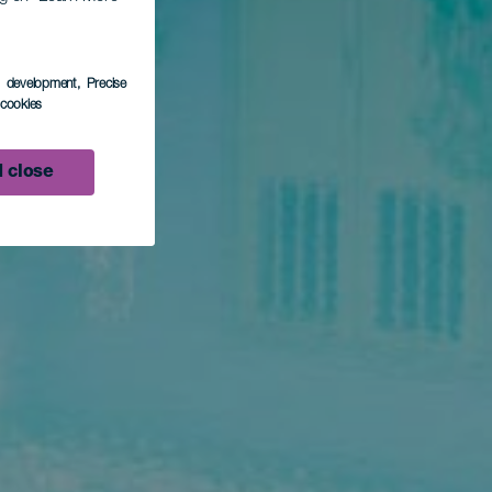
s development
, Precise
l cookies
 close