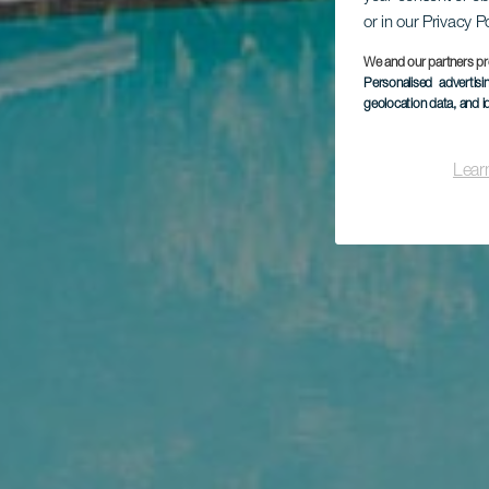
or in our Privacy P
We and our partners pr
Personalised advertis
geolocation data, and i
Lear