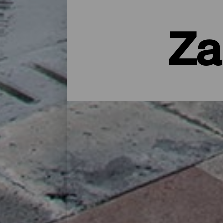
Za
Noclegi na La Palmie – hot
Wiejski domek na łonie natury, apartamen
udogodnieniami – licząca nieco ponad 700
naładować baterie po całym dniu zwiedzani