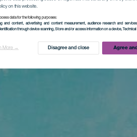
olicy on this website.
ocess data for the following purposes:
ing and content, advertising and content measurement, audience research and service
dentification through device scanning
, Store and/or access information on a device
, Technica
n More →
Disagree and close
Agree and