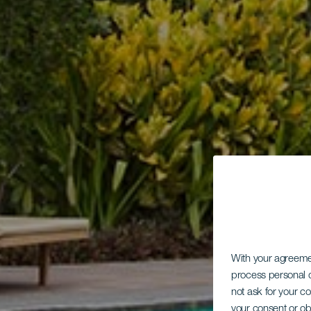
With your agreem
process personal d
not ask for your c
your consent or ob