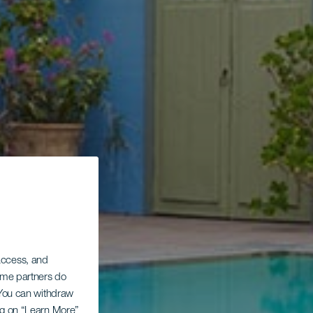
 access, and
Some partners do
. You can withdraw
ing on “Learn More”