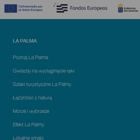
Menú
LA PALMA
footer
La
Palma
Poznaj La Palma
Gwiazdy na wyciągnięcie ręki
Szlaki turystyczne La Palmy
Łączność z naturą
Morze i wybrzeże
Efekt La Palmy
Lokalne smaki