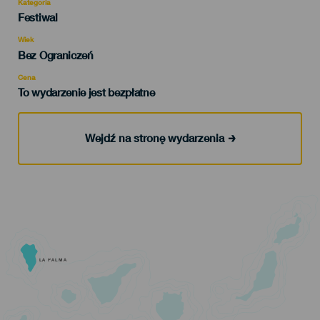
Kategoria
Categoría
Festiwal
del
evento
Wiek
Edad
Bez Ograniczeń
Recomendada
Cena
To wydarzenie jest bezpłatne
Wejdź na stronę wydarzenia
LA PALMA