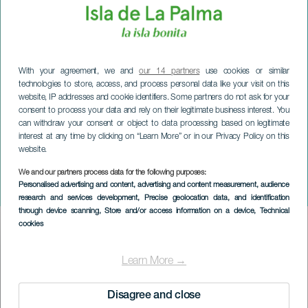
With your agreement, we and
our 14 partners
use cookies or similar
technologies to store, access, and process personal data like your visit on this
website, IP addresses and cookie identifiers. Some partners do not ask for your
consent to process your data and rely on their legitimate business interest. You
can withdraw your consent or object to data processing based on legitimate
interest at any time by clicking on “Learn More” or in our Privacy Policy on this
website.
LA PALMA
We and our partners process data for the following purposes:
Personalised advertising and content, advertising and content measurement, audience
Boże Narodzenie w El Paso
research and services development
, Precise geolocation data, and identification
through device scanning
, Store and/or access information on a device
, Technical
cookies
Imagen
Listado
Learn More →
Disagree and close