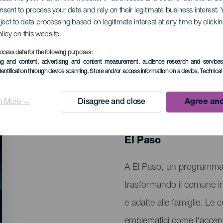
onsent to process your data and rely on their legitimate business interest
ject to data processing based on legitimate interest at any time by click
El Paso
olicy on this website.
ocess data for the following purposes:
ing and content, advertising and content measurement, audience research and service
dentification through device scanning
, Store and/or access information on a device
, Technica
n More →
Disagree and close
Agree and
EVENTO PASSATO
5 December 2025 to
Localidad
El Paso
Descripción
A El Paso, un programma na
del
trasformando il comune in u
evento
e adatte alle famiglie. Le
emblematici come l'accensio