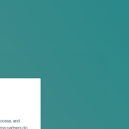
 access, and
Some partners do