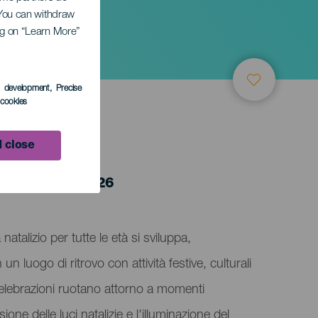
. You can withdraw
ing on “Learn More”
s development
, Precise
l cookies
 close
 5 January 2026
talizio per tutte le età si sviluppa,
n luogo di ritrovo con attività festive, culturali
 celebrazioni ruotano attorno a momenti
ne delle luci natalizie e l'illuminazione del