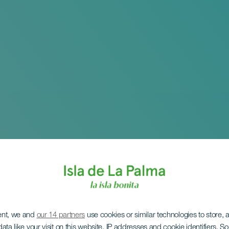
ent, we and
our 14 partners
use cookies or similar technologies to store,
ata like your visit on this website, IP addresses and cookie identifiers. 