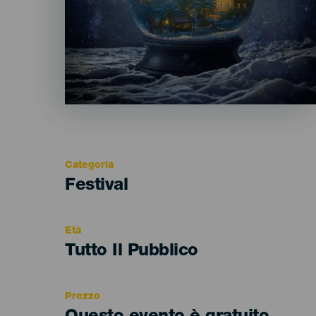
Categoria
Categoría
Festival
del
evento
Età
Edad
Tutto Il Pubblico
Recomendada
Prezzo