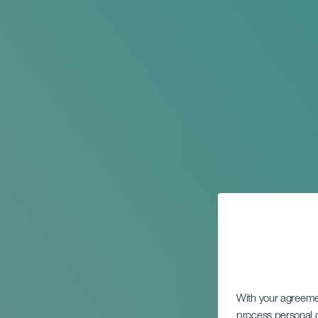
With your agreem
process personal d