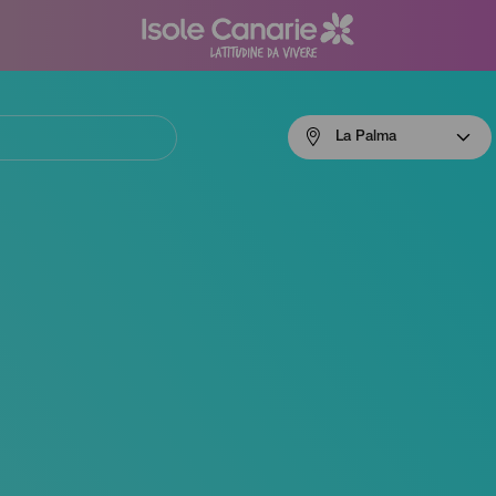
Menú
La Palma
navigation
La
Palma