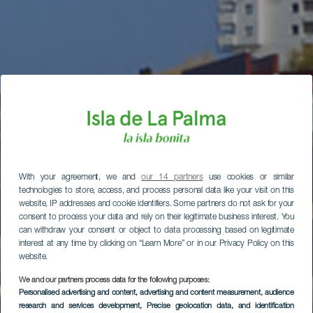
With your agreement, we and
our 14 partners
use cookies or similar
technologies to store, access, and process personal data like your visit on this
website, IP addresses and cookie identifiers. Some partners do not ask for your
consent to process your data and rely on their legitimate business interest. You
can withdraw your consent or object to data processing based on legitimate
interest at any time by clicking on “Learn More” or in our Privacy Policy on this
website.
We and our partners process data for the following purposes:
Personalised advertising and content, advertising and content measurement, audience
research and services development
, Precise geolocation data, and identification