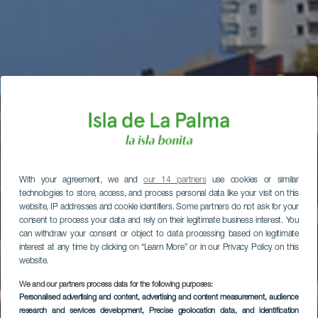
With your agreement, we and
our 14 partners
use cookies or similar
technologies to store, access, and process personal data like your visit on this
website, IP addresses and cookie identifiers. Some partners do not ask for your
consent to process your data and rely on their legitimate business interest. You
can withdraw your consent or object to data processing based on legitimate
interest at any time by clicking on “Learn More” or in our Privacy Policy on this
website.
We and our partners process data for the following purposes:
Personalised advertising and content, advertising and content measurement, audience
research and services development
, Precise geolocation data, and identification