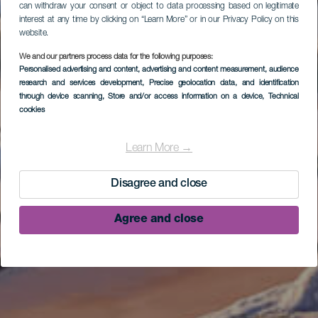
can withdraw your consent or object to data processing based on legitimate
interest at any time by clicking on “Learn More” or in our Privacy Policy on this
website.
We and our partners process data for the following purposes:
Personalised advertising and content, advertising and content measurement, audience
research and services development
, Precise geolocation data, and identification
through device scanning
, Store and/or access information on a device
, Technical
cookies
Learn More →
Disagree and close
Agree and close