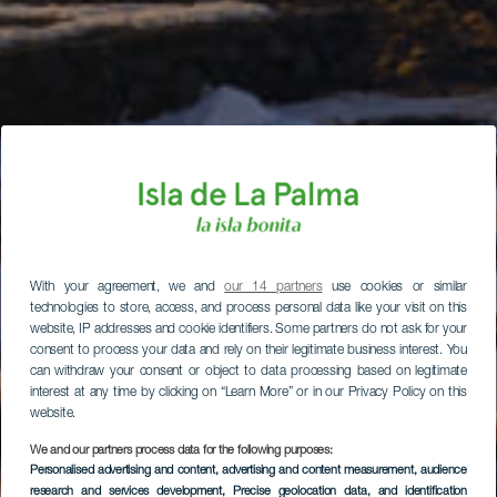
With your agreement, we and
our 14 partners
use cookies or similar
technologies to store, access, and process personal data like your visit on this
website, IP addresses and cookie identifiers. Some partners do not ask for your
consent to process your data and rely on their legitimate business interest. You
can withdraw your consent or object to data processing based on legitimate
interest at any time by clicking on “Learn More” or in our Privacy Policy on this
website.
We and our partners process data for the following purposes:
Personalised advertising and content, advertising and content measurement, audience
research and services development
, Precise geolocation data, and identification