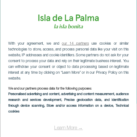
With your agreement, we and
our 14 partners
use cookies or similar
technologies to store, access, and process personal data like your visit on this
website, IP addresses and cookie identifiers. Some partners do not ask for your
consent to process your data and rely on their legitimate business interest. You
can withdraw your consent or object to data processing based on legitimate
interest at any time by clicking on “Learn More” or in our Privacy Policy on this
website.
LA PALMA
XVII Bienal Española de
We and our partners process data for the following purposes:
Personalised advertising and content, advertising and content measurement, audience
Arquitectura y Urbanismo
research and services development
, Precise geolocation data, and identification
through device scanning
, Store and/or access information on a device
, Technical
cookies
Imagen
Listado
Learn More →