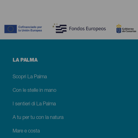
Contenido
Menú
LA PALMA
footer
La
Palma
Scopri La Palma
Con le stelle in mano
I sentieri di La Palma
A tu per tu con la natura
Mare e costa