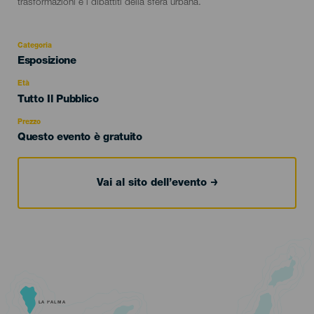
trasformazioni e i dibattiti della sfera urbana.
Categoria
Categoría
Esposizione
del
evento
Età
Edad
Tutto Il Pubblico
Recomendada
Prezzo
Questo evento è gratuito
Vai al sito dell’evento
LA PALMA