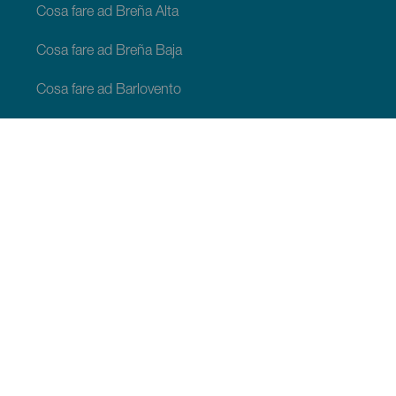
Cosa fare ad Breña Alta
Cosa fare ad Breña Baja
Cosa fare ad Barlovento
Cosa fare ad Garafia
Cosa fare ad Los Llanos de Aridane
Cosa fare ad Puntagorda
Cosa fare ad San Andrés y Sauces
Cosa fare ad Tijarafe
Cosa fare ad Villa de Mazo