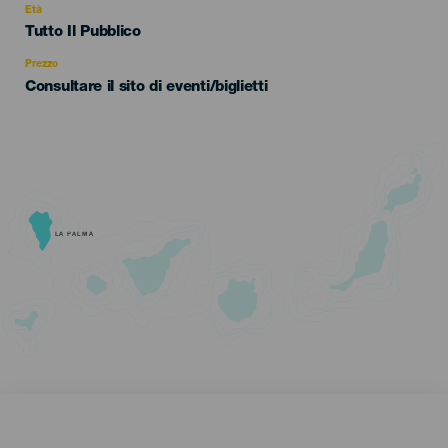
evento
Età
Edad
Tutto Il Pubblico
Recomendada
Prezzo
Consultare il sito di eventi/biglietti
LA PALMA