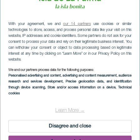
With your agreement, we and
our 14 partners
use cookies or similar
technologies to store, access, and process personal data like your visit on this
website, IP addresses and cookie identifiers. Some partners do not ask for your
consent to process your data and rely on their legitimate business interest. You
can withdraw your consent or object to data processing based on legitimate
interest at any time by clicking on “Learn More” or in our Privacy Policy on this
website.
We and our partners process data for the following purposes:
LA PALMA
Personalised advertising and content, advertising and content measurement, audience
No Winter Music Fest
research and services development
, Precise geolocation data, and identification
through device scanning
, Store and/or access information on a device
, Technical
cookies
Imagen
Listado
Learn More →
Disagree and close