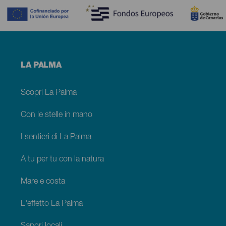
Menú
LA PALMA
footer
La
Palma
Scopri La Palma
Con le stelle in mano
I sentieri di La Palma
A tu per tu con la natura
Mare e costa
L'effetto La Palma