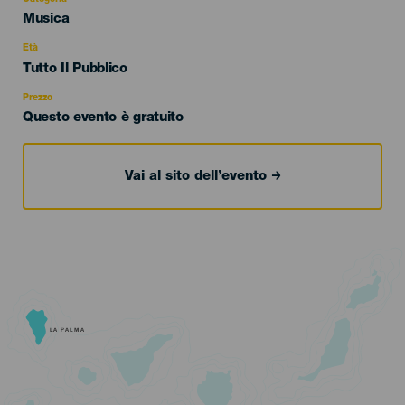
Categoría
Musica
del
evento
Età
Edad
Tutto Il Pubblico
Recomendada
Prezzo
Questo evento è gratuito
Vai al sito dell’evento
LA PALMA