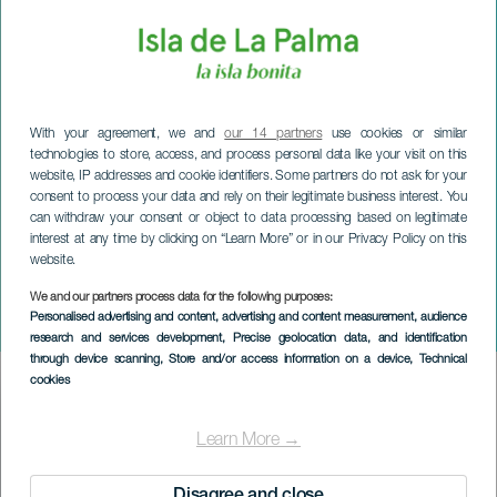
With your agreement, we and
our 14 partners
use cookies or similar
technologies to store, access, and process personal data like your visit on this
website, IP addresses and cookie identifiers. Some partners do not ask for your
consent to process your data and rely on their legitimate business interest. You
can withdraw your consent or object to data processing based on legitimate
interest at any time by clicking on “Learn More” or in our Privacy Policy on this
website.
LA PALMA
Christian Cabrera in
We and our partners process data for the following purposes:
Personalised advertising and content, advertising and content measurement, audience
concerto
research and services development
, Precise geolocation data, and identification
through device scanning
, Store and/or access information on a device
, Technical
cookies
Imagen
Listado
Learn More →