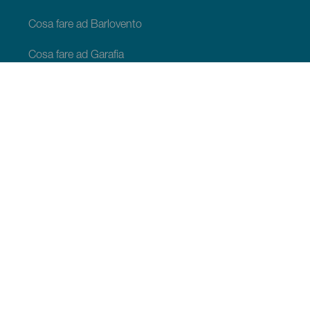
Cosa fare ad Barlovento
Cosa fare ad Garafia
Cosa fare ad Los Llanos de Aridane
Cosa fare ad Puntagorda
Cosa fare ad San Andrés y Sauces
Cosa fare ad Tijarafe
Cosa fare ad Villa de Mazo
COSA VEDERE E COSA FARE