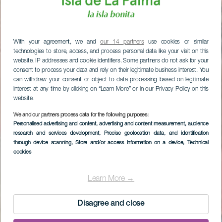
With your agreement, we and
our 14 partners
use cookies or similar
technologies to store, access, and process personal data like your visit on this
website, IP addresses and cookie identifiers. Some partners do not ask for your
consent to process your data and rely on their legitimate business interest. You
can withdraw your consent or object to data processing based on legitimate
interest at any time by clicking on “Learn More” or in our Privacy Policy on this
website.
We and our partners process data for the following purposes:
Personalised advertising and content, advertising and content measurement, audience
research and services development
, Precise geolocation data, and identification
through device scanning
, Store and/or access information on a device
, Technical
cookies
Learn More →
Disagree and close