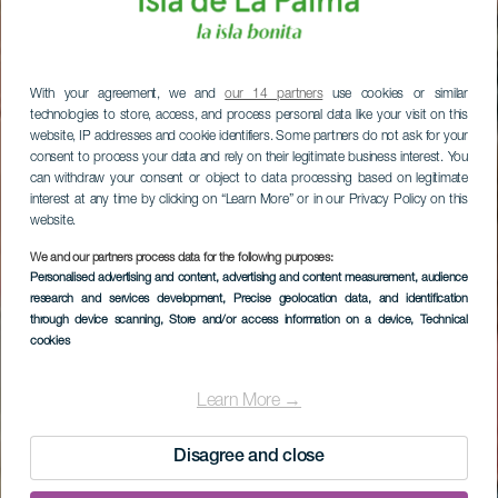
With your agreement, we and
our 14 partners
use cookies or similar
technologies to store, access, and process personal data like your visit on this
website, IP addresses and cookie identifiers. Some partners do not ask for your
consent to process your data and rely on their legitimate business interest. You
can withdraw your consent or object to data processing based on legitimate
interest at any time by clicking on “Learn More” or in our Privacy Policy on this
website.
We and our partners process data for the following purposes:
Personalised advertising and content, advertising and content measurement, audience
research and services development
, Precise geolocation data, and identification
through device scanning
, Store and/or access information on a device
, Technical
cookies
Learn More →
Disagree and close