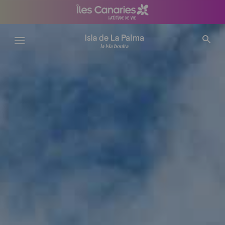
Aller
au
contenu
principal