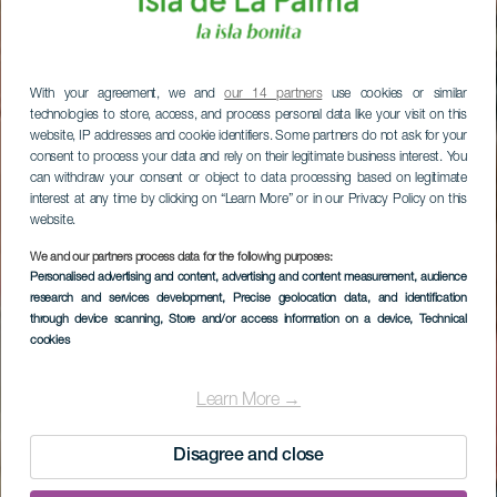
With your agreement, we and
our 14 partners
use cookies or similar
technologies to store, access, and process personal data like your visit on this
website, IP addresses and cookie identifiers. Some partners do not ask for your
consent to process your data and rely on their legitimate business interest. You
can withdraw your consent or object to data processing based on legitimate
interest at any time by clicking on “Learn More” or in our Privacy Policy on this
website.
We and our partners process data for the following purposes:
Personalised advertising and content, advertising and content measurement, audience
research and services development
, Precise geolocation data, and identification
through device scanning
, Store and/or access information on a device
, Technical
cookies
Learn More →
Disagree and close