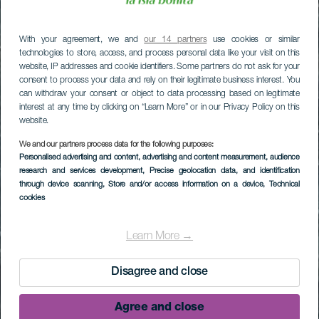
With your agreement, we and
our 14 partners
use cookies or similar
technologies to store, access, and process personal data like your visit on this
website, IP addresses and cookie identifiers. Some partners do not ask for your
consent to process your data and rely on their legitimate business interest. You
can withdraw your consent or object to data processing based on legitimate
interest at any time by clicking on “Learn More” or in our Privacy Policy on this
website.
We and our partners process data for the following purposes:
Personalised advertising and content, advertising and content measurement, audience
research and services development
, Precise geolocation data, and identification
through device scanning
, Store and/or access information on a device
, Technical
cookies
Learn More →
Disagree and close
Agree and close