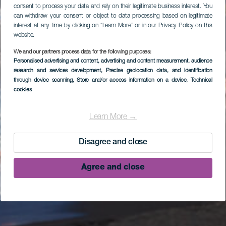
consent to process your data and rely on their legitimate business interest. You
can withdraw your consent or object to data processing based on legitimate
interest at any time by clicking on “Learn More” or in our Privacy Policy on this
website.
We and our partners process data for the following purposes:
Personalised advertising and content, advertising and content measurement, audience
research and services development
, Precise geolocation data, and identification
through device scanning
, Store and/or access information on a device
, Technical
cookies
Learn More →
Disagree and close
Agree and close