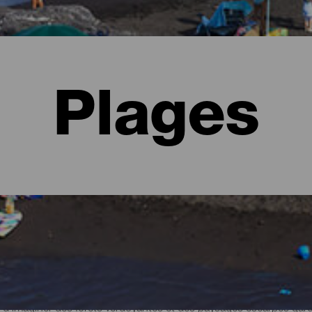
Plages
Palma
d'imaginer des forêts verdoyantes et des paysages escarpés gardés