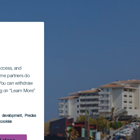
 access, and
Some partners do
. You can withdraw
ing on “Learn More”
s development
, Precise
l cookies