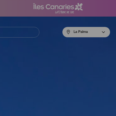
Menú
La Palma
navigation
La
Palma