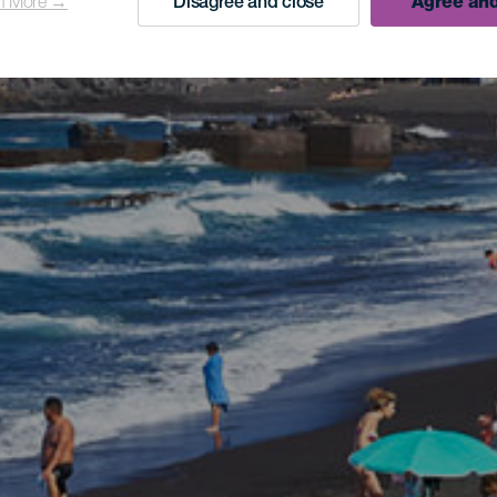
n More →
Disagree and close
Agree and