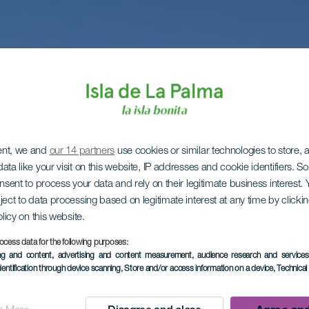
ent, we and
our 14 partners
use cookies or similar technologies to store,
ata like your visit on this website, IP addresses and cookie identifiers. 
onsent to process your data and rely on their legitimate business interest
ject to data processing based on legitimate interest at any time by click
olicy on this website.
ocess data for the following purposes:
ing and content, advertising and content measurement, audience research and service
dentification through device scanning
, Store and/or access information on a device
, Technica