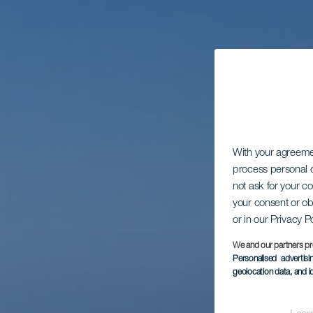
With your agreem
process personal d
not ask for your c
your consent or ob
or in our Privacy P
We and our partners pr
Personalised advertis
geolocation data, and i