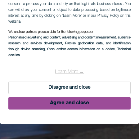
consent to process your data and rely on their legitimate business interest. You
can withdraw your consent or object to data processing based on legitimate
interest at any time by clicking on “Learn More” or in our Privacy Policy on this
website.
We and our partners process data for the following purposes:
Personalised advertising and content, advertising and content measurement, audience
research and services development
, Precise geolocation data, and identification
through device scanning
, Store and/or access information on a device
, Technical
cookies
Learn More →
Disagree and close
Agree and close