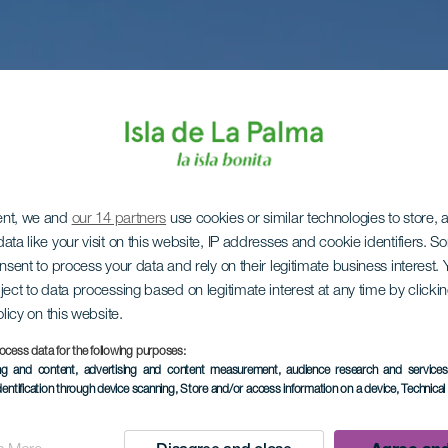
ent, we and
our 14 partners
use cookies or similar technologies to store,
ata like your visit on this website, IP addresses and cookie identifiers. 
onsent to process your data and rely on their legitimate business interest
ject to data processing based on legitimate interest at any time by click
olicy on this website.
ocess data for the following purposes:
ing and content, advertising and content measurement, audience research and service
dentification through device scanning
, Store and/or access information on a device
, Technica