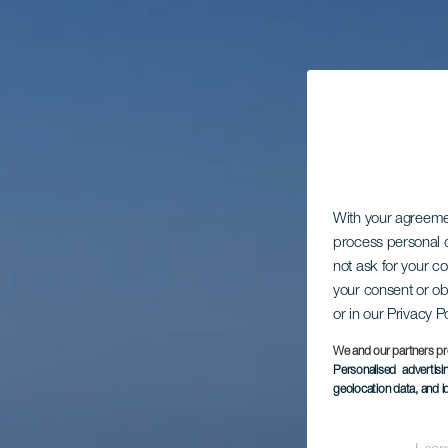
With your agreem
process personal d
not ask for your c
your consent or ob
or in our Privacy P
We and our partners pr
Personalised advertis
geolocation data, and i