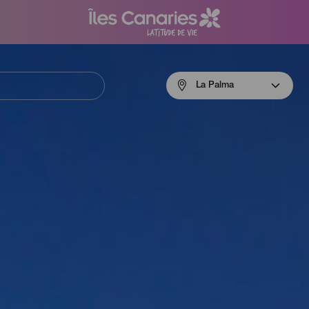
Menú
La Palma
navigation
La
Palma