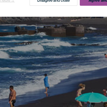
n More →
Disagree and close
Agree and