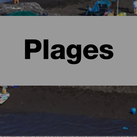
Plages
Palma
d'imaginer des forêts verdoyantes et des paysages escarpés gardés