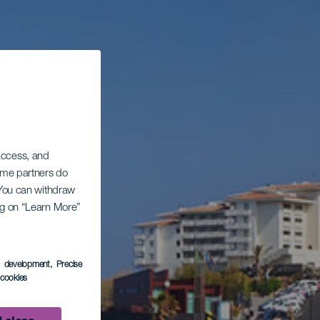
 access, and
Some partners do
. You can withdraw
ing on “Learn More”
s development
, Precise
l cookies