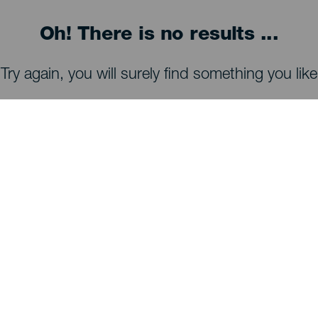
Oh! There is no results ...
Try again, you will surely find something you like
À VOIR ET À FAIRE
Observation des étoiles de La Palma
Sentiers de La Palma
Plages de La Palma