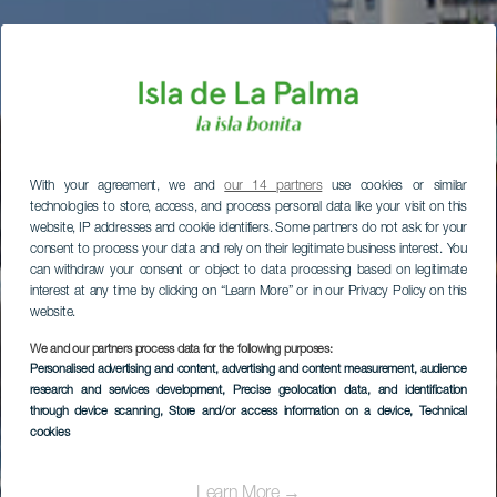
With your agreement, we and
our 14 partners
use cookies or similar
technologies to store, access, and process personal data like your visit on this
website, IP addresses and cookie identifiers. Some partners do not ask for your
consent to process your data and rely on their legitimate business interest. You
can withdraw your consent or object to data processing based on legitimate
interest at any time by clicking on “Learn More” or in our Privacy Policy on this
website.
We and our partners process data for the following purposes:
Personalised advertising and content, advertising and content measurement, audience
research and services development
, Precise geolocation data, and identification
through device scanning
, Store and/or access information on a device
, Technical
cookies
Learn More →