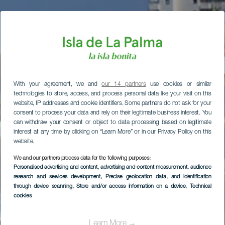
With your agreement, we and
our 14 partners
use cookies or similar
technologies to store, access, and process personal data like your visit on this
website, IP addresses and cookie identifiers. Some partners do not ask for your
consent to process your data and rely on their legitimate business interest. You
can withdraw your consent or object to data processing based on legitimate
interest at any time by clicking on “Learn More” or in our Privacy Policy on this
website.
We and our partners process data for the following purposes:
Personalised advertising and content, advertising and content measurement, audience
research and services development
, Precise geolocation data, and identification
through device scanning
, Store and/or access information on a device
, Technical
cookies
Learn More →