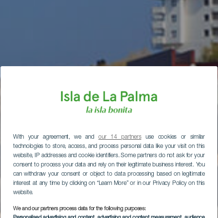
With your agreement, we and
our 14 partners
use cookies or similar
technologies to store, access, and process personal data like your visit on this
website, IP addresses and cookie identifiers. Some partners do not ask for your
consent to process your data and rely on their legitimate business interest. You
can withdraw your consent or object to data processing based on legitimate
interest at any time by clicking on “Learn More” or in our Privacy Policy on this
website.
We and our partners process data for the following purposes:
Personalised advertising and content, advertising and content measurement, audience