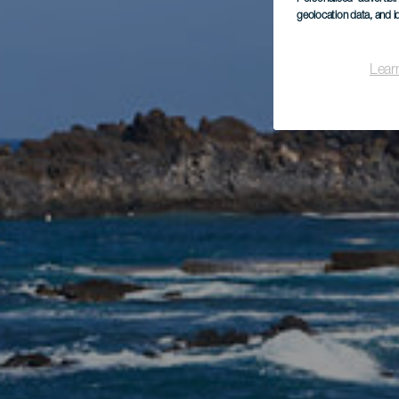
geolocation data, and i
Lear