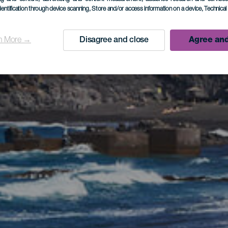
dentification through device scanning
, Store and/or access information on a device
, Technica
n More →
Disagree and close
Agree and