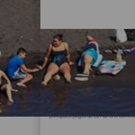
Toutes les plages de La 
Quand on pense à La Palma, il est normal 
réserve aussi des surprises sous forme de 
pied des montagnes ou des falaises où ex
unique et la possibilité d'en profiter tout
principales plages de La Palma et commen