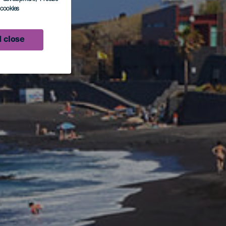
l cookies
 close