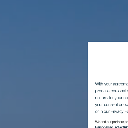
With your agreem
process personal d
not ask for your c
your consent or ob
or in our Privacy P
We and our partners pr
Personalised advertis