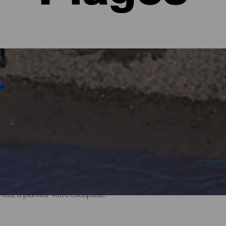
Palma
d'imaginer des forêts verdoyantes et des paysages escarpés gardés
plages. Il y en a urbaines et avec tous les services, vastes où tro
périmenter ce sentiment de liberté. Cependant, elles ont toutes 
e l'année grâce au climat ensoleillé de l'archipel. Découvrez à quoi 
cez à planifier votre escapade.