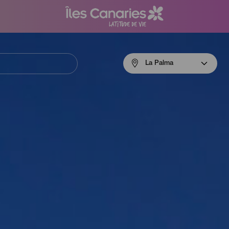
Menú
La Palma
navigation
La
Palma