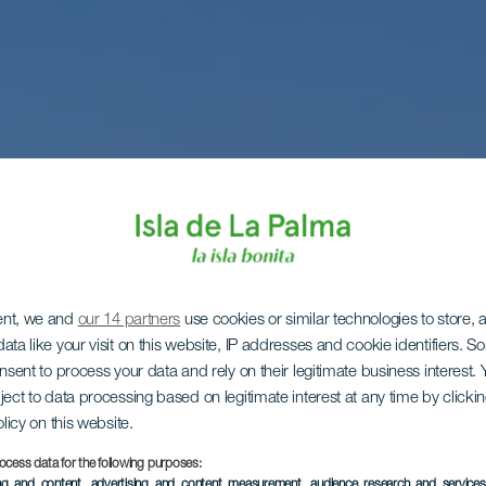
ent, we and
our 14 partners
use cookies or similar technologies to store,
ata like your visit on this website, IP addresses and cookie identifiers. 
onsent to process your data and rely on their legitimate business interest
ject to data processing based on legitimate interest at any time by click
olicy on this website.
ocess data for the following purposes:
ing and content, advertising and content measurement, audience research and service