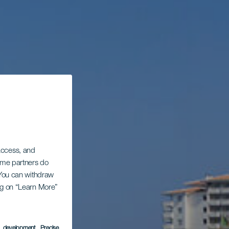
 access, and
Some partners do
. You can withdraw
ing on “Learn More”
s development
, Precise