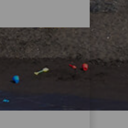
 par des volcans, mais la nature de l'île
uver votre espace et petites situées au
une chose en commun : leur sable noir
ressemblent et où se trouvent les