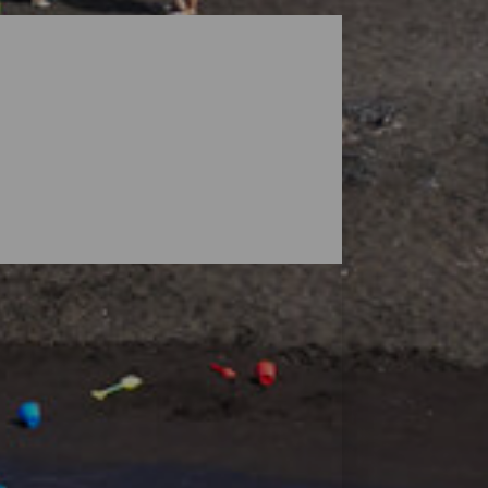
 par des volcans, mais la nature de l'île
uver votre espace et petites situées au