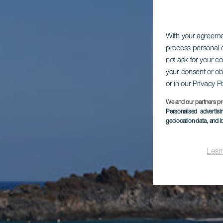
With your agreem
process personal d
not ask for your c
your consent or ob
or in our Privacy P
We and our partners pr
Personalised advertis
geolocation data, and i
Lear