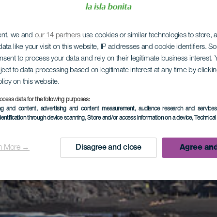
ent, we and
our 14 partners
use cookies or similar technologies to store,
ata like your visit on this website, IP addresses and cookie identifiers. 
onsent to process your data and rely on their legitimate business interest
ject to data processing based on legitimate interest at any time by click
olicy on this website.
ocess data for the following purposes:
ing and content, advertising and content measurement, audience research and service
dentification through device scanning
, Store and/or access information on a device
, Technica
n More →
Disagree and close
Agree and