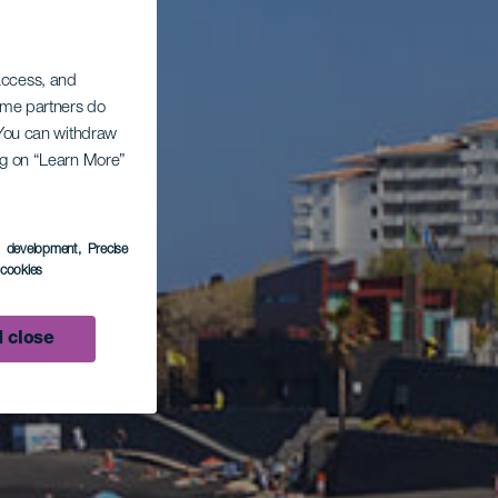
 access, and
Some partners do
. You can withdraw
ing on “Learn More”
s development
, Precise
l cookies
 close