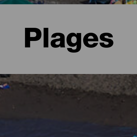
Plages
Palma
d'imaginer des forêts verdoyantes et des paysages escarpés gardés
plages. Il y en a urbaines et avec tous les services, vastes où tro