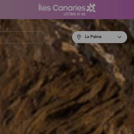
Menú
La Palma
navigation
La
Palma