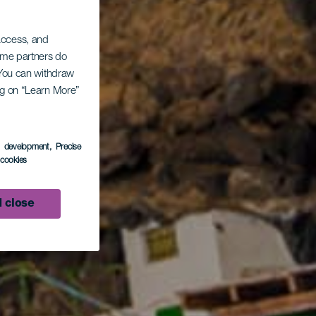
 access, and
Some partners do
. You can withdraw
ing on “Learn More”
s development
, Precise
l cookies
 close