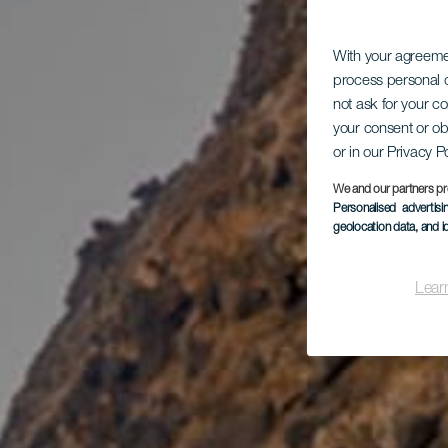
With your agreem
process personal d
not ask for your c
your consent or ob
or in our Privacy P
We and our partners pr
Personalised advertis
geolocation data, and i
Lear