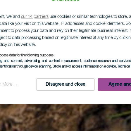
ent, we and
our 14 partners
use cookies or similar technologies to store,
ata like your visit on this website, IP addresses and cookie identifiers. 
onsent to process your data and rely on their legitimate business interest
ject to data processing based on legitimate interest at any time by click
olicy on this website.
ocess data for the following purposes:
ing and content, advertising and content measurement, audience research and service
dentification through device scanning
, Store and/or access information on a device
, Technica
n More →
Disagree and close
Agree and