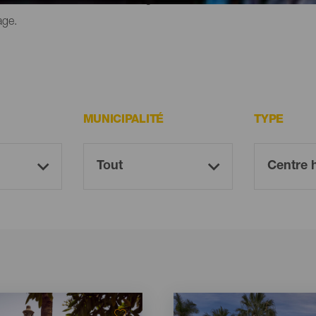
age.
MUNICIPALITÉ
TYPE
Imagen
Imagen
Listado