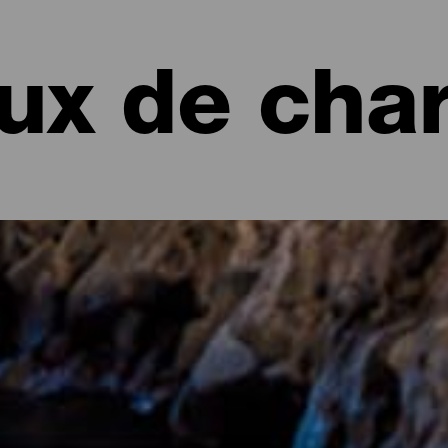
eux de cha
armants de La Palma
avées historiques de la capitale, La Palma cache des coins bien c
ilieu de forêts anciennes ou parmi des zones de dragonniers, des 
es entre des ravins ou dans une grotte au bord de la mer. Découvre