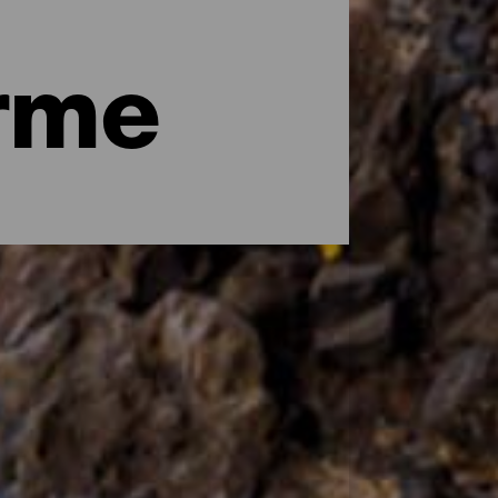
rme
harmants. En explorant sa géographie, il
villages colorés encore dédiés à la
z les endroits les plus charmants de La