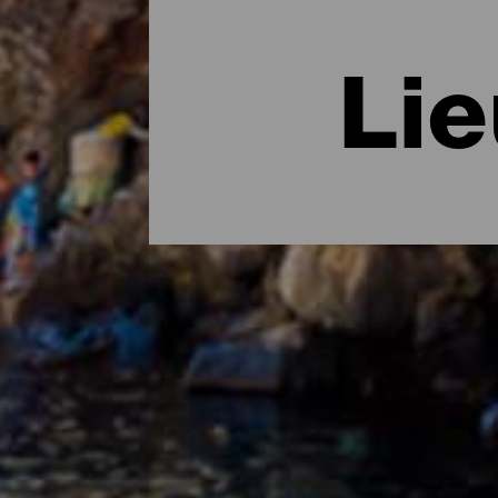
Li
Les endroits les plus ch
Au-delà des balcons colorés et des rues p
est facile de rencontrer des hameaux au m
production artisanale ou des villes situé