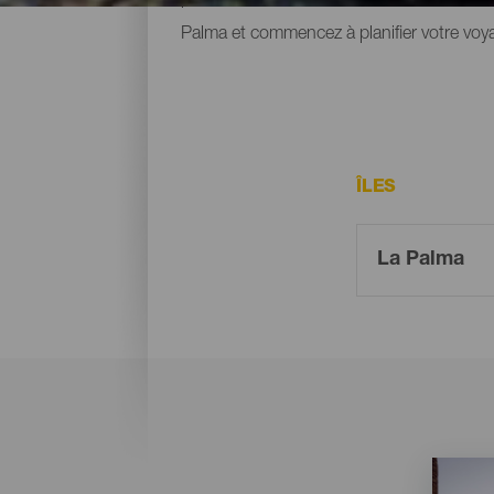
Palma et commencez à planifier votre voy
ÎLES
Imagen
Imagen
Listado