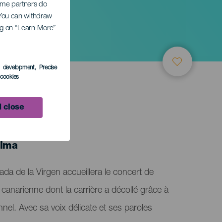
Some partners do
. You can withdraw
ing on “Learn More”
s development
, Precise
l cookies
 close
alma
jada de la Virgen accueillera le concert de
e canarienne dont la carrière a décollé grâce à
nnel. Avec sa voix délicate et ses paroles