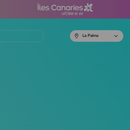
Menú
La Palma
navigation
La
Palma