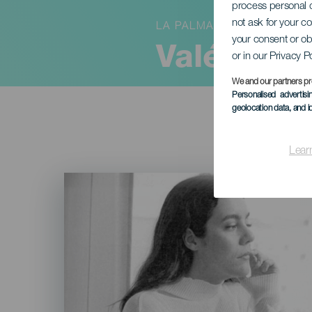
process personal d
not ask for your c
LA PALMA
your consent or ob
Valéria C
or in our Privacy P
We and our partners pr
Personalised advertis
geolocation data, and i
Lear
Imagen
Listado