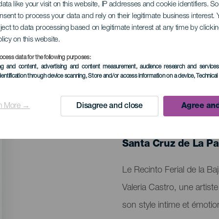
ata like your visit on this website, IP addresses and cookie identifiers. 
onsent to process your data and rely on their legitimate business interest
ject to data processing based on legitimate interest at any time by click
astro en concert
olicy on this website.
ocess data for the following purposes:
ing and content, advertising and content measurement, audience research and service
dentification through device scanning
, Store and/or access information on a device
, Technica
n More →
Disagree and close
Agree and
ÉVÉNEMENT PASSÉ
05 July 2025
Localidad
Santa Cruz de La P
Descripción
Le Recinto Ferial de la Ba
del
Valeria Castro, une artist
evento
son style intime et émotio