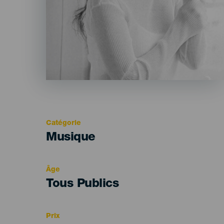
Catégorie
Categoría
Musique
del
evento
Âge
Edad
Tous Publics
Recomendada
Prix