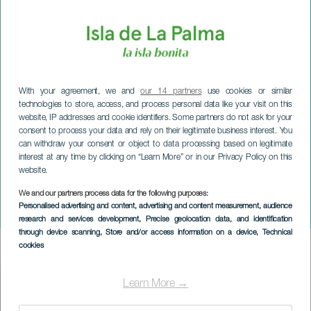
With your agreement, we and
our 14 partners
use cookies or similar
technologies to store, access, and process personal data like your visit on this
website, IP addresses and cookie identifiers. Some partners do not ask for your
consent to process your data and rely on their legitimate business interest. You
can withdraw your consent or object to data processing based on legitimate
interest at any time by clicking on “Learn More” or in our Privacy Policy on this
website.
We and our partners process data for the following purposes:
LA PALMA
Personalised advertising and content, advertising and content measurement, audience
Lula Trio
research and services development
, Precise geolocation data, and identification
through device scanning
, Store and/or access information on a device
, Technical
cookies
Imagen
Listado
Learn More →