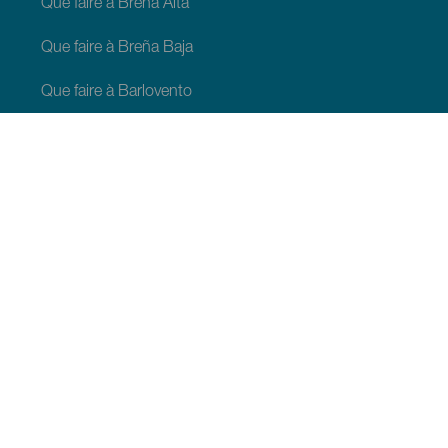
Que faire à Breña Alta
Que faire à Breña Baja
Que faire à Barlovento
Que faire à Garafia
Que faire à Los Llanos de Aridane
Que faire à Puntagorda
Que faire à San Andrés y Sauces
Que faire à Tijarafe
Que faire à Villa de Mazo