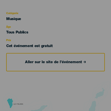
Catégorie
Categoría
Musique
del
evento
Âge
Edad
Tous Publics
Recomendada
Prix
Cet événement est gratuit
Aller sur le site de l’événement
LA PALMA