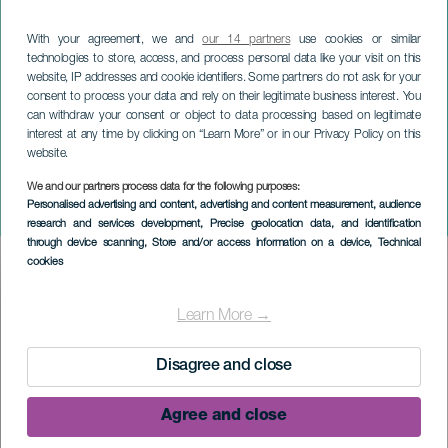
With your agreement, we and
our 14 partners
use cookies or similar
technologies to store, access, and process personal data like your visit on this
website, IP addresses and cookie identifiers. Some partners do not ask for your
consent to process your data and rely on their legitimate business interest. You
can withdraw your consent or object to data processing based on legitimate
interest at any time by clicking on “Learn More” or in our Privacy Policy on this
website.
LA PALMA
La fête du chapeau de
We and our partners process data for the following purposes:
Personalised advertising and content, advertising and content measurement, audience
Pamela
research and services development
, Precise geolocation data, and identification
through device scanning
, Store and/or access information on a device
, Technical
cookies
Imagen
Listado
Learn More →
Disagree and close
Agree and close