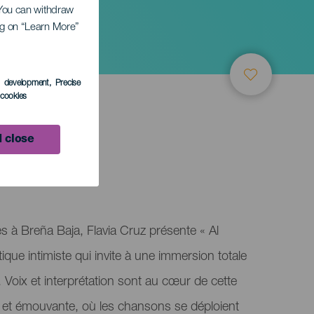
. You can withdraw
ing on “Learn More”
s development
, Precise
l cookies
 close
s à Breña Baja, Flavia Cruz présente « Al
ique intimiste qui invite à une immersion totale
 Voix et interprétation sont au cœur de cette
et émouvante, où les chansons se déploient