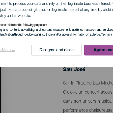
onsent to process your data and rely on their legitimate business interest
ject to data processing based on legitimate interest at any time by click
uz en concert
olicy on this website.
ocess data for the following purposes:
ing and content, advertising and content measurement, audience research and service
dentification through device scanning
, Store and/or access information on a device
, Technica
n More →
Disagree and close
Agree and
ÉVÉNEMENT PASSÉ
10 January 2026
Localidad
San José
Descripción
Sur la Plaza de Las Madre
del
Cielo », un concert acoust
evento
dans son univers musical.
performance chaleureuse 