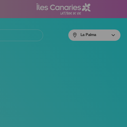
Menú
La Palma
navigation
La
Palma