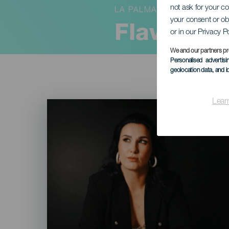
not ask for your c
LA PALMA
your consent or ob
Flavia Cr
or in our Privacy P
We and our partners pr
Personalised advertis
geolocation data, and i
Lear
Imagen
Listado