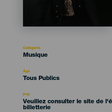
Catégorie
Categoría
Musique
del
evento
Âge
Edad
Tous Publics
Recomendada
Prix
Veuillez consulter le site de l
billetterie