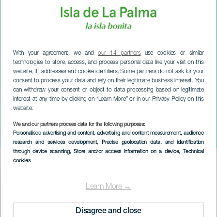
With your agreement, we and
our 14 partners
use cookies or similar
technologies to store, access, and process personal data like your visit on this
website, IP addresses and cookie identifiers. Some partners do not ask for your
consent to process your data and rely on their legitimate business interest. You
can withdraw your consent or object to data processing based on legitimate
interest at any time by clicking on “Learn More” or in our Privacy Policy on this
website.
We and our partners process data for the following purposes:
LA PALMA
Personalised advertising and content, advertising and content measurement, audience
Ascension du Trou Mazo
research and services development
, Precise geolocation data, and identification
through device scanning
, Store and/or access information on a device
, Technical
cookies
Imagen
Listado
Learn More →
Disagree and close