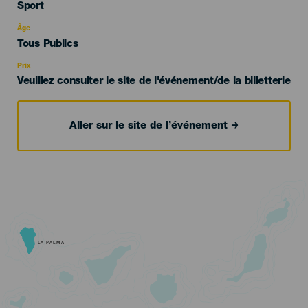
Categoría
Sport
del
evento
Âge
Edad
Tous Publics
Recomendada
Prix
Veuillez consulter le site de l'événement/de la billetterie
Aller sur le site de l’événement
LA PALMA