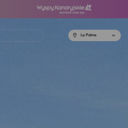
Menú
La Palma
navigation
La
Palma