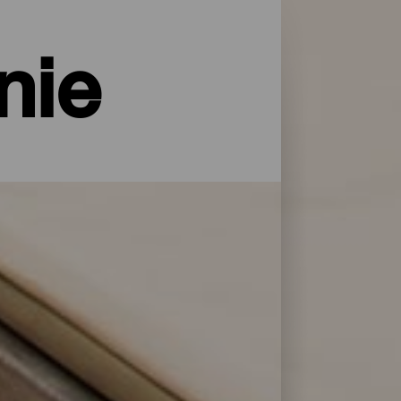
nie
rodą i z wszelkimi usługami i
sty. Znajdź idealne rozwiązanie, aby
jąc z naszej listy najlepszych obiektów