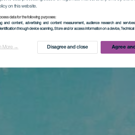
olicy on this website.
ocess data for the following purposes:
ing and content, advertising and content measurement, audience research and service
dentification through device scanning
, Store and/or access information on a device
, Technica
n More →
Disagree and close
Agree and