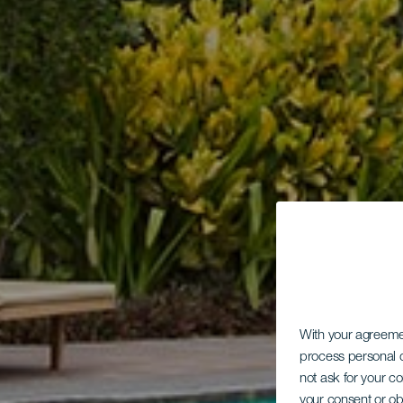
With your agreem
process personal d
not ask for your c
your consent or ob