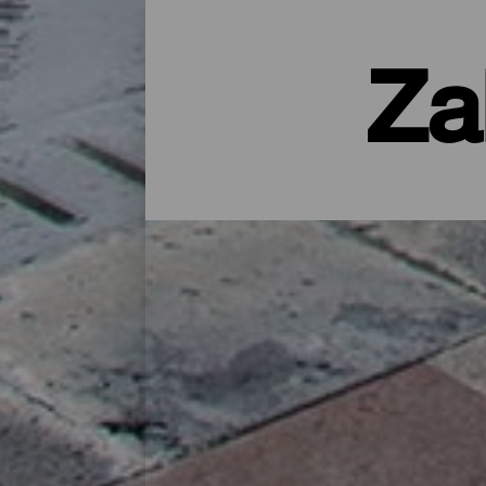
Za
Noclegi na La Palmie – hot
Wiejski domek na łonie natury, apartamen
udogodnieniami – licząca nieco ponad 700
naładować baterie po całym dniu zwiedzani