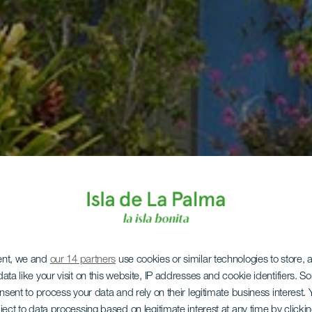
ent, we and
our 14 partners
use cookies or similar technologies to store,
ata like your visit on this website, IP addresses and cookie identifiers. 
onsent to process your data and rely on their legitimate business interest
ject to data processing based on legitimate interest at any time by click