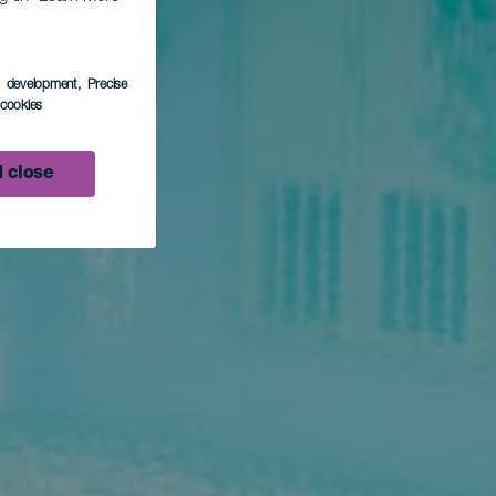
s development
, Precise
l cookies
 close