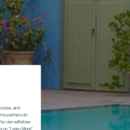
 access, and
Some partners do
. You can withdraw
ing on “Learn More”