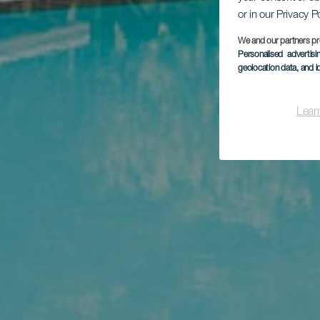
or in our Privacy P
We and our partners pr
Personalised advertis
geolocation data, and i
Lear