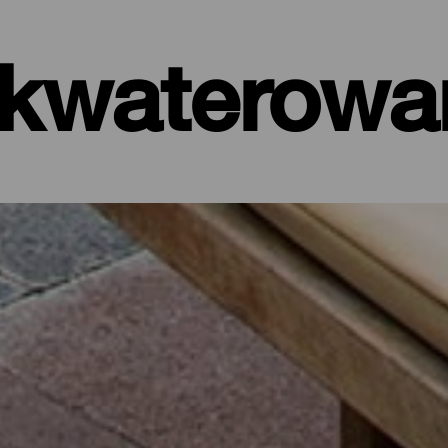
kwaterowa
ele, apartamenty…
t nad samym morzem, czy też malowniczy hotel otoczony dziką przy
 km² La Palma oferuje rozmaite opcje wypoczynku dla każdego tury
a wyspy lub by oderwać się od codzienności na kilka dni, korzysta