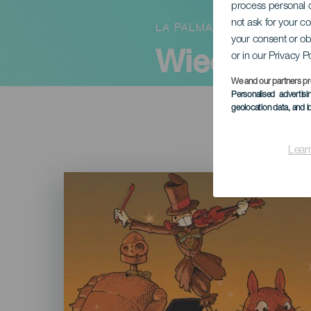
process personal d
not ask for your c
LA PALMA
your consent or ob
Wieczory: 
or in our Privacy P
We and our partners pr
Personalised advertis
geolocation data, and i
Lear
Imagen
Listado