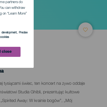
Some partners do
. You can withdraw
ing on “Learn More”
i
s development
, Precise
l cookies
 close
ma
j tysiącami świec, ten koncert na żywo oddaje
iatowi Studia Ghibli, prezentując kultowe
k „Spirited Away: W krainie bogów”, „Mój