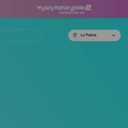
Menú
La Palma
navigation
La
Palma