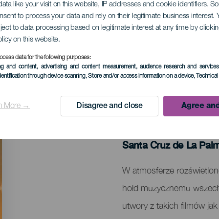
ata like your visit on this website, IP addresses and cookie identifiers. 
onsent to process your data and rely on their legitimate business interest
ject to data processing based on legitimate interest at any time by click
Hołd dla Studia Ghibl
olicy on this website.
ocess data for the following purposes:
ing and content, advertising and content measurement, audience research and service
dentification through device scanning
, Store and/or access information on a device
, Technica
n More →
Disagree and close
Agree and
MINIONE WYDARZENIA
10 April 2026
Localidad
Santa Cruz de La Pal
Descripción
W atmosferze rozświetlone
del
hołd muzycznemu wszechśw
evento
utwory z takich filmów ja