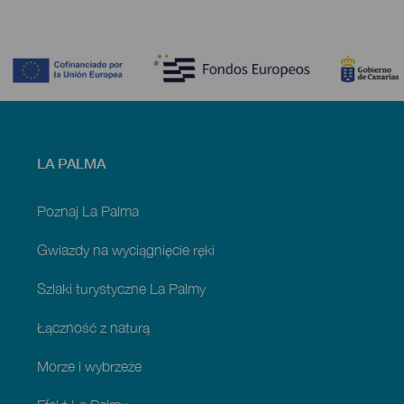
Contenido
Menú
LA PALMA
footer
La
Palma
Poznaj La Palma
Gwiazdy na wyciągnięcie ręki
Szlaki turystyczne La Palmy
Łączność z naturą
Morze i wybrzeże