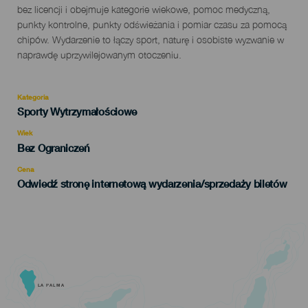
bez licencji i obejmuje kategorie wiekowe, pomoc medyczną,
punkty kontrolne, punkty odświeżania i pomiar czasu za pomocą
chipów. Wydarzenie to łączy sport, naturę i osobiste wyzwanie w
naprawdę uprzywilejowanym otoczeniu.
Kategoria
Categoría
Sporty Wytrzymałościowe
del
evento
Wiek
Edad
Bez Ograniczeń
Recomendada
Cena
Odwiedź stronę internetową wydarzenia/sprzedaży biletów
LA PALMA