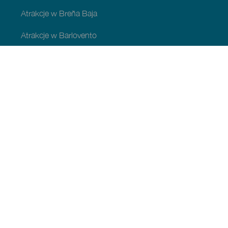
Atrakcje w Breña Baja
Atrakcje w Barlovento
Atrakcje w Garafía
Atrakcje w Los Llanos de Aridane
Atrakcje w Puntagorda
Atrakcje w San Andrés y Sauces
Atrakcje w Tijarafe
Atrakcje w Villa de Mazo
ATRAKCJE I ZWIEDZANIE