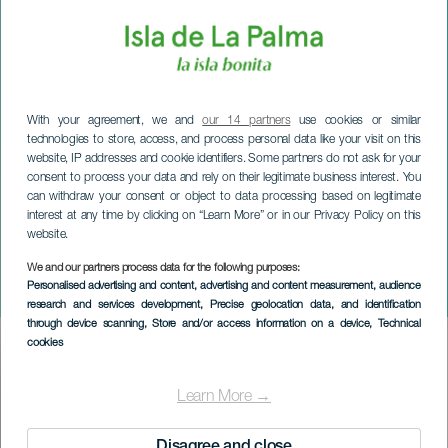
With your agreement, we and
our 14 partners
use cookies or similar
technologies to store, access, and process personal data like your visit on this
website, IP addresses and cookie identifiers. Some partners do not ask for your
consent to process your data and rely on their legitimate business interest. You
can withdraw your consent or object to data processing based on legitimate
interest at any time by clicking on “Learn More” or in our Privacy Policy on this
website.
LA PALMA
We and our partners process data for the following purposes:
Personalised advertising and content, advertising and content measurement, audience
Vertical de Puntagorda
research and services development
, Precise geolocation data, and identification
through device scanning
, Store and/or access information on a device
, Technical
cookies
Imagen
Listado
Learn More →