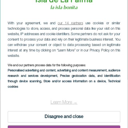
With your agreement, we and
our 14 partners
use cookies or similar
technologies to store, access, and process personal data like your visit on this
website, IP addresses and cookie identifiers. Some partners do not ask for your
consent to process your data and rely on their legitimate business interest. You
can withdraw your consent or object to data processing based on legitimate
interest at any time by clicking on “Learn More” or in our Privacy Policy on this
website.
LA PALMA
Uroczystości San Pedro
We and our partners process data for the following purposes:
Personalised advertising and content, advertising and content measurement, audience
Apóstol
research and services development
, Precise geolocation data, and identification
through device scanning
, Store and/or access information on a device
, Technical
cookies
Imagen
Listado
Learn More →
Disagree and close