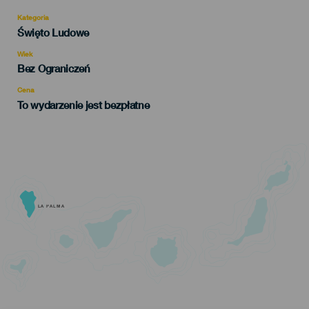
Kategoria
Categoría
Święto Ludowe
del
evento
Wiek
Edad
Bez Ograniczeń
Recomendada
Cena
To wydarzenie jest bezpłatne
LA PALMA